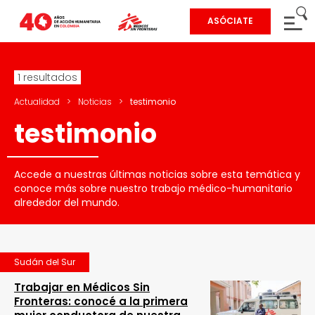
ASÓCIATE
1 resultados
Actualidad
>
Noticias
>
testimonio
testimonio
Accede a nuestras últimas noticias sobre esta temática y
conoce más sobre nuestro trabajo médico-humanitario
alrededor del mundo.
Sudán del Sur
Trabajar en Médicos Sin
Fronteras: conocé a la primera