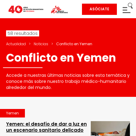
ASÓCIATE
58 resultados
Actualidad
>
Noticias
>
Conflicto en Yemen
Conflicto en Yemen
Accede a nuestras últimas noticias sobre esta temática y
conoce más sobre nuestro trabajo médico-humanitario
alrededor del mundo.
Yemen
Yemen: el desafío de dar a luz en
un escenario sanitario delicado