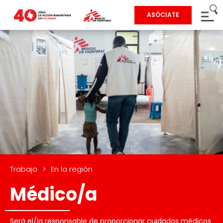
ASÓCIATE
Trabaja
>
En la región
Médico/a
Será el/la responsable de proporcionar cuidados médicos