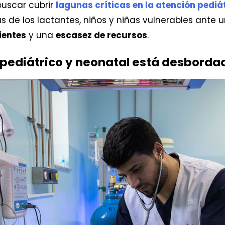
buscar cubrir
lagunas críticas en la atención pediá
as de los lactantes, niños y niñas vulnerables an
ientes
y una
escasez de recursos
.
 pediátrico y neonatal está desborda