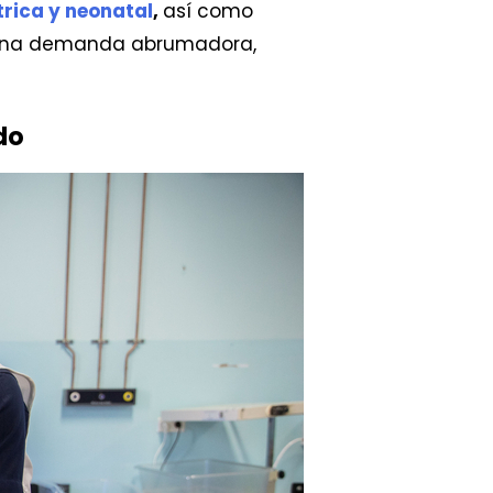
trica y neonatal
,
así como
te una demanda abrumadora,
do