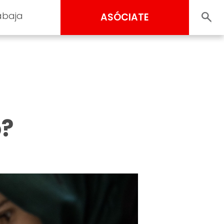
abaja
ASÓCIATE
o?