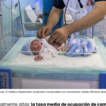
es. El médico Obaidullah Asadullah comprueba sus constantes vitales ©Oriane Zera
almente altas:
la tasa media de ocupación de cam