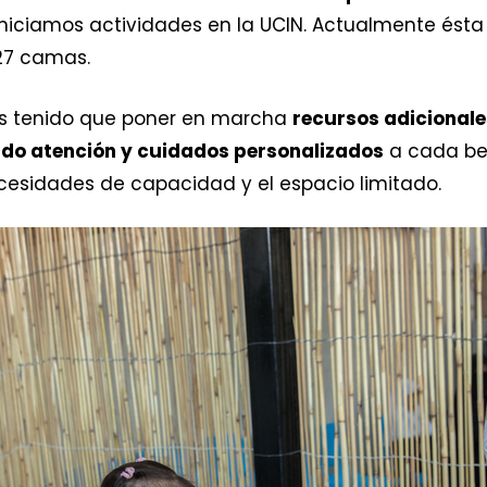
niciamos actividades en la UCIN. Actualmente ésta
27 camas.
mos tenido que poner en marcha
recursos adicionale
ndo atención y cuidados personalizados
a cada beb
cesidades de capacidad y el espacio limitado.