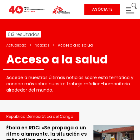
ASÓCIATE
613 resultados
Actualidad
>
Noticias
>
Acceso a la salud
Acceso a la salud
Accede a nuestras últimas noticias sobre esta temática y
conoce más sobre nuestro trabajo médico-humanitario
alrededor del mundo.
República Democrática del Congo
Ébola en RDC: «Se propaga a un
ritmo alarmante, la situación es