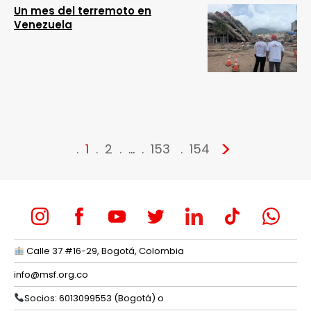
Un mes del terremoto en
Venezuela
>
1
2
…
153
154
Calle 37 #16-29, Bogotá, Colombia
info@msf.org.co
Socios: 6013099553 (Bogotá) o