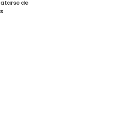
ratarse de
as