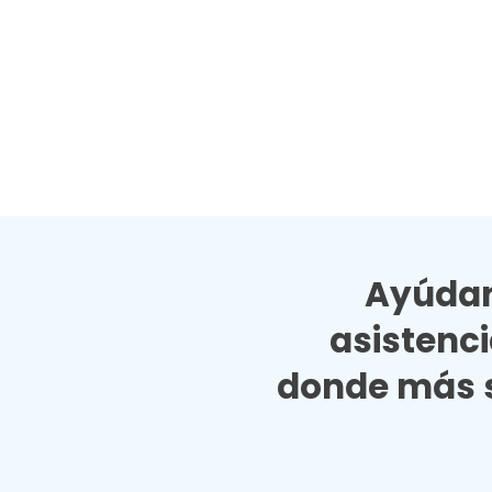
Ayúdan
asistenc
donde más s