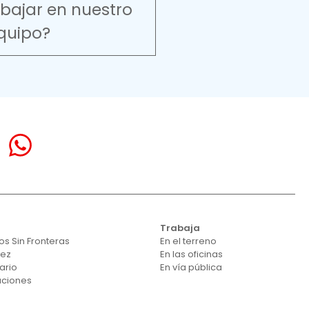
abajar en nuestro
quipo?
Trabaja
s Sin Fronteras
En el terreno
vez
En las oficinas
ario
En vía pública
aciones