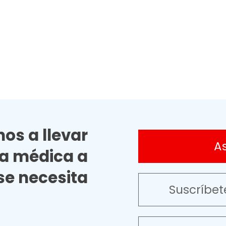
os a llevar
A
ia médica a
e necesita
Suscríbet