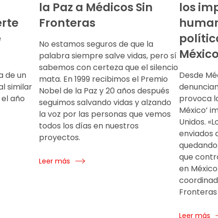
la Paz a Médicos Sin
los im
rte
Fronteras
humani
e
políti
No estamos seguros de que la
Méxic
palabra siempre salve vidas, pero sí
sabemos con certeza que el silencio
a de un
Desde Méd
mata. En 1999 recibimos el Premio
l similar
denunciam
Nobel de la Paz y 20 años después
 el año
provoca l
seguimos salvando vidas y alzando
México’ i
la voz por las personas que vemos
Unidos. «L
todos los días en nuestros
enviados d
proyectos.
quedando 
que contro
Leer más
en México»
coordinad
Fronteras 
Leer más