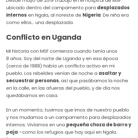
Desde mayo de 2019 trabajo en el hospital de MSF
ubicado dentro del campamento para
desplazados
internos
en Ngala, al noreste de
Nigeria
. De niña era
como ellos… una desplazada.
Conflicto en Uganda
Mi historia con MSF comienza cuando tenía unos
8 años. Soy del norte de Uganda y en esa época
(cerca de 1988) había un conflicto activo en mi
pueblo. Los rebeldes venían de noche a
asaltar y
secuestrar personas
, así que pasábamos la noche
en la calle, en las afueras del pueblo, y de día nos
quedábamos en casa.
En un momento, tuvimos que irnos de nuestro pueblo
y nos mudamos a un campamento para desplazados
internos. Vivíamos en una
pequeña choza de barro y
paja
–como los refugios que hay aquí en Ngala.