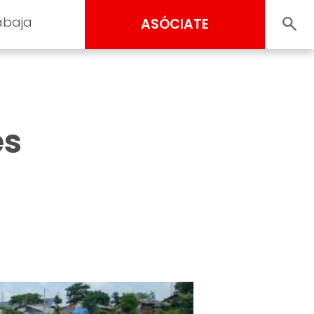
abaja
ASÓCIATE
es