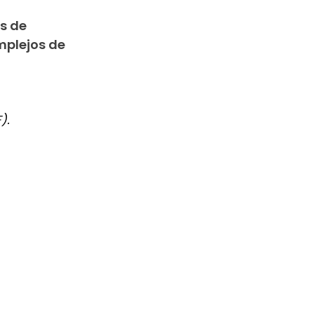
s de
mplejos de
).