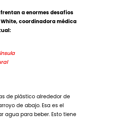
nfrentan a enormes desafíos
te White, coordinadora médica
tual:
ínsula
ural
nas de plástico alrededor de
royo de abajo. Esa es el
r agua para beber. Esto tiene