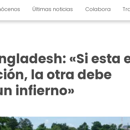
nócenos
Últimas noticias
Colabora
Tr
ngladesh: «Si esta 
ión, la otra debe
un infierno»