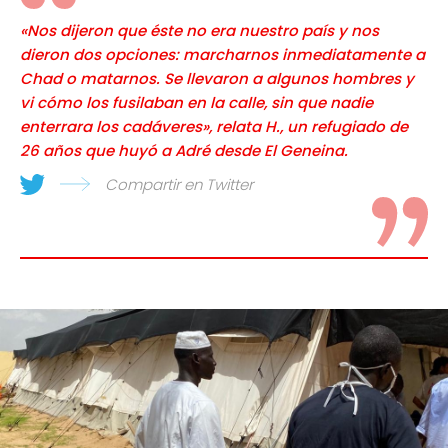
«Nos dijeron que éste no era nuestro país y nos
dieron dos opciones: marcharnos inmediatamente a
Chad o matarnos. Se llevaron a algunos hombres y
vi cómo los fusilaban en la calle, sin que nadie
enterrara los cadáveres», relata H., un refugiado de
26 años que huyó a Adré desde El Geneina.
Compartir en Twitter