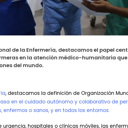
ional de la Enfermería, destacamos el papel cent
ermeras en la atención médico-humanitaria que
iones del mundo.
ría
, destacamos la definición de Organización Mund
basa en el cuidado autónomo y colaborativo de pe
, enfermos o sanos, y en todos los entornos.
e urgencia, hospitales o clínicas móviles, las enfer