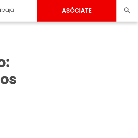
abaja
ASÓCIATE
o:
los