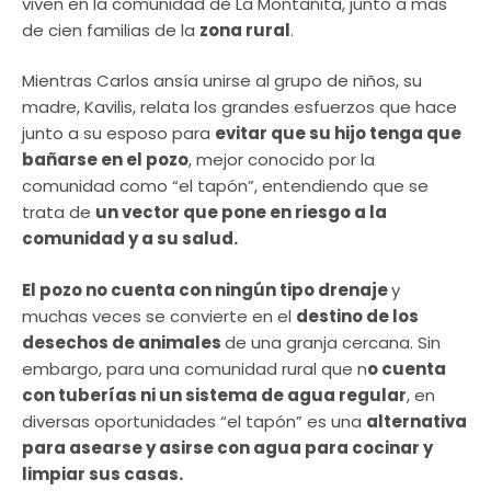
viven en la comunidad de La Montañita, junto a más
de cien familias de la
zona rural
.
Mientras Carlos ansía unirse al grupo de niños, su
madre, Kavilis, relata los grandes esfuerzos que hace
junto a su esposo para
evitar que su hijo tenga que
bañarse en el pozo
, mejor conocido por la
comunidad como “el tapón”, entendiendo que se
trata de
un vector que pone en riesgo a la
comunidad y a su salud.
El pozo no cuenta con ningún tipo drenaje
y
muchas veces se convierte en el
destino de los
desechos de animales
de una granja cercana. Sin
embargo, para una comunidad rural que n
o cuenta
con tuberías ni un sistema de agua regular
, en
diversas oportunidades “el tapón” es una
alternativa
para asearse y asirse con agua para cocinar y
limpiar sus casas.