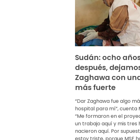
Sudán: ocho año
después, dejamo
Zaghawa con una
más fuerte
“Dar Zaghawa fue algo má
hospital para mí”, cuent
“Me formaron en el proyec
un trabajo aquí y mis tres h
nacieron aquí. Por supues
estoy triste, porque MSF h