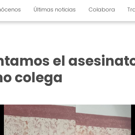
nócenos
Últimas noticias
Colabora
Tr
ntamos el asesinat
mo colega