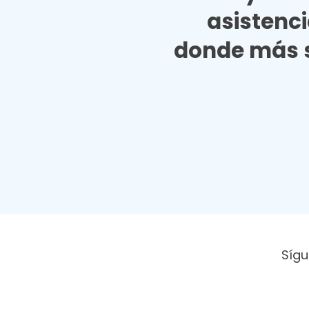
asistenc
donde más s
Sígu