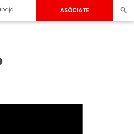
abaja
ASÓCIATE
o