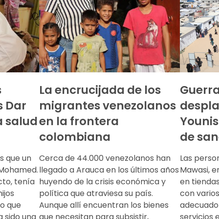
s
La encrucijada de los
Guerra
s Dar
migrantes venezolanos
despl
 salud
en la frontera
Younis
colombiana
de sa
s que un
Cerca de 44.000 venezolanos han
Las perso
a Mohamed.
llegado a Arauca en los últimos años
Mawasi, en
to, tenía
huyendo de la crisis económica y
en tienda
ijos
política que atraviesa su país.
con varios
to que
Aunque allí encuentran los bienes
adecuado 
a sido una
que necesitan para subsistir,
servicios