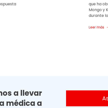
respuesta
que ha ob
Mongo y Ka
durante lo
Leer más
os a llevar
A
ia médica a