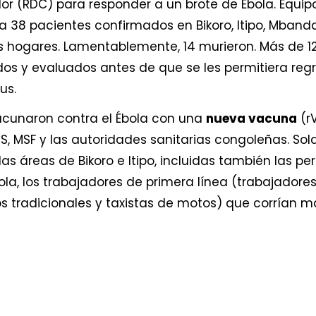
r (RDC) para responder a un brote de Ébola. Equipo
38 pacientes confirmados en Bikoro, Itipo, Mbandak
us hogares. Lamentablemente, 14 murieron. Más de 
dos y evaluados antes de que se les permitiera reg
us.
vacunaron contra el Ébola con una
nueva vacuna
(r
S, MSF y las autoridades sanitarias congoleñas. So
las áreas de Bikoro e Itipo, incluidas también las 
la, los trabajadores de primera línea (trabajadore
os tradicionales y taxistas de motos) que corrían ma