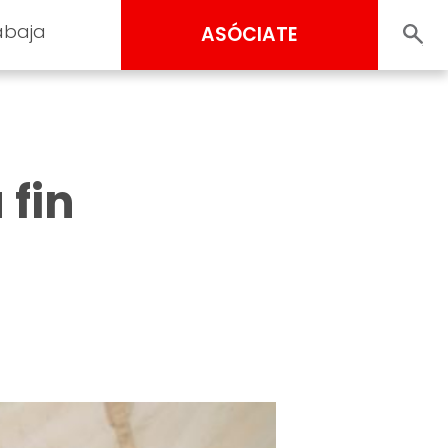
abaja
ASÓCIATE
 fin