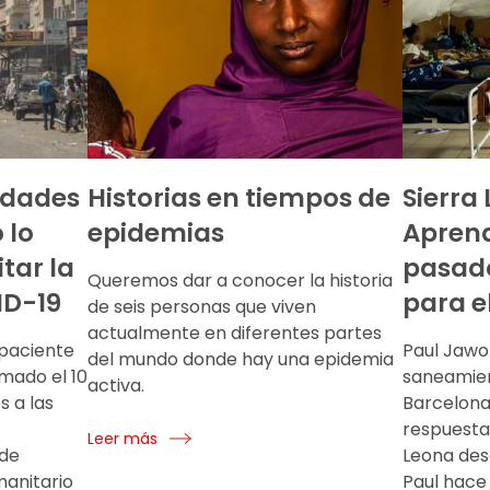
idades
Historias en tiempos de
Sierra
 lo
epidemias
Aprend
itar la
pasad
Queremos dar a conocer la historia
ID-19
para e
de seis personas que viven
actualmente en diferentes partes
 paciente
Paul Jawo
del mundo donde hay una epidemia
mado el 10
saneamien
activa.
s a las
Barcelona,
respuesta
Leer más
 de
Leona desd
manitario
Paul hace