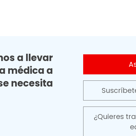
os a llevar
A
ia médica a
e necesita
Suscríbet
¿Quieres tr
e