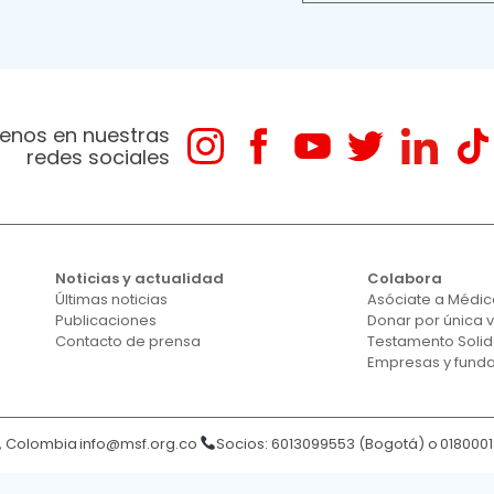
enos en nuestras
redes sociales
Noticias y actualidad
Colabora
Últimas noticias
Asóciate a Médico
Publicaciones
Donar por única 
Contacto de prensa
Testamento Solid
Empresas y fund
á, Colombia
info@msf.org.co
Socios: 6013099553 (Bogotá) o
018000