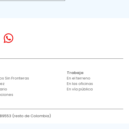
Trabaja
s Sin Fronteras
En el terreno
vez
En las oficinas
ario
En vía pública
aciones
189553 (resto de Colombia)