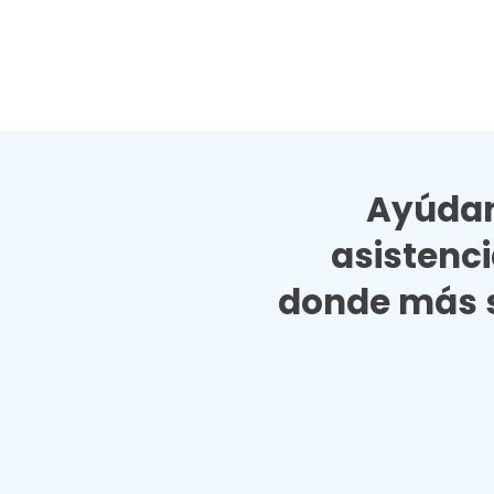
Ayúdan
asistenc
donde más s