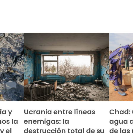
ia y
Ucrania entre líneas
Chad: 
os la
enemigas: la
agua 
y el
destrucción total de su
de las