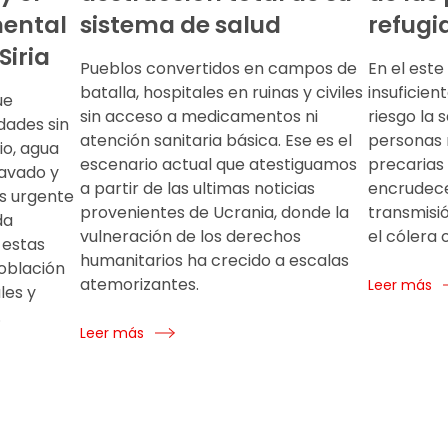
mental
sistema de salud
refugi
Siria
Pueblos convertidos en campos de
En el este
batalla, hospitales en ruinas y civiles
insuficien
ue
sin acceso a medicamentos ni
riesgo la 
ades sin
atención sanitaria básica. Ese es el
personas 
io, agua
escenario actual que atestiguamos
precarias
lavado y
a partir de las ultimas noticias
encrudece
Es urgente
provenientes de Ucrania, donde la
transmis
da
vulneración de los derechos
el cólera 
 estas
humanitarios ha crecido a escalas
oblación
atemorizantes.
Leer más
les y
.
Leer más