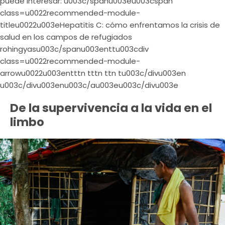
puede interesar: u003c/spanu003eu003cspan
class=u0022recommended-module-
titleu0022u003eHepatitis C: cómo enfrentamos la crisis de
salud en los campos de refugiados
rohingyasu003c/spanu003enttu003cdiv
class=u0022recommended-module-
arrowu0022u003entttn tttn ttn tu003c/divu003en
u003c/divu003enu003c/au003eu003c/divu003e
De la supervivencia a la vida en el
limbo