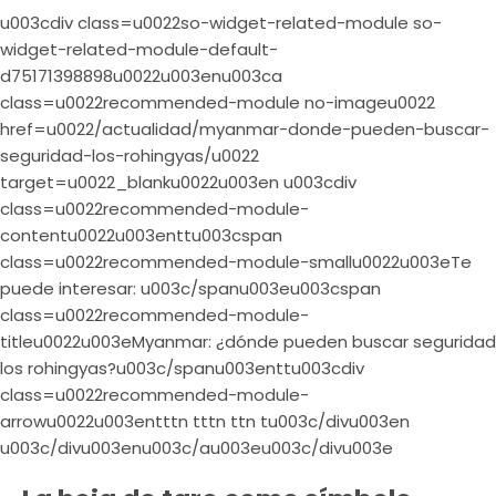
u003cdiv class=u0022so-widget-related-module so-
widget-related-module-default-
d75171398898u0022u003enu003ca
class=u0022recommended-module no-imageu0022
href=u0022/actualidad/myanmar-donde-pueden-buscar-
seguridad-los-rohingyas/u0022
target=u0022_blanku0022u003en u003cdiv
class=u0022recommended-module-
contentu0022u003enttu003cspan
class=u0022recommended-module-smallu0022u003eTe
puede interesar: u003c/spanu003eu003cspan
class=u0022recommended-module-
titleu0022u003eMyanmar: ¿dónde pueden buscar seguridad
los rohingyas?u003c/spanu003enttu003cdiv
class=u0022recommended-module-
arrowu0022u003entttn tttn ttn tu003c/divu003en
u003c/divu003enu003c/au003eu003c/divu003e