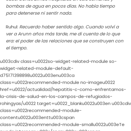
bombas de agua en pocos días. No había tiempo
para detenerse ni sentir nada.
Ruhul:
Recuerdo haber sentido algo. Cuando volví a
ver a Arunn años más tarde, me di cuenta de lo que
era: el poder de las relaciones que se construyen con
el tiempo.
u003cdiv class=u0022so-widget-related-module so-
widget-related-module-default-
d75171398898u0022u003enu003ca
class=u0022recommended-module no-imageu0022
href=u0022/actualidad/hepatitis-c-como-enfrentamos-
la-crisis-de-salud-en-los-campos-de-refugiados-
rohingyas/u0022 target=u0022_blanku0022u003en u003cdiv
class=u0022recommended-module-
contentu0022u003enttu003cspan
class=u0022recommended-module-smallu0022u003eTe