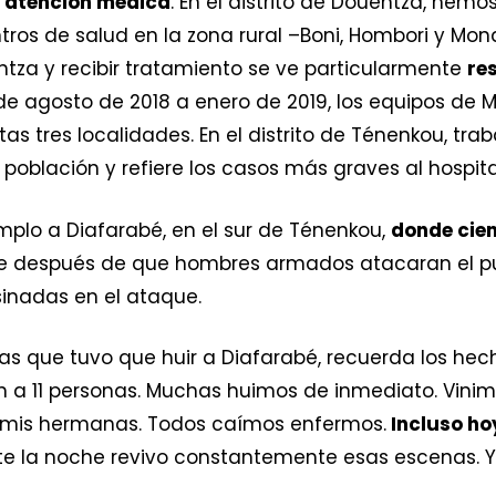
n atención médica
. En el distrito de Douentza, hemo
ntros de salud en la zona rural –Boni, Hombori y M
ntza y recibir tratamiento se ve particularmente
res
de agosto de 2018 a enero de 2019, los equipos de 
as tres localidades. En el distrito de Ténenkou, tr
 población y refiere los casos más graves al hospit
plo a Diafarabé, en el sur de Ténenkou,
donde cie
e después de que hombres armados atacaran el p
sinadas en el ataque.
nas que tuvo que huir a Diafarabé, recuerda los he
n a 11 personas. Muchas huimos de inmediato. Vinim
y mis hermanas. Todos caímos enfermos.
Incluso ho
te la noche revivo constantemente esas escenas. Y