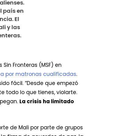
alienses.
l país en
cia. El
li y las
enteras.
Sin Fronteras (MSF) en
da por matronas cualificadas
.
sido fácil. “Desde que empezó
 todo lo que tienes, violarte.
e pegan.
La crisis ha limitado
e de Mali por parte de grupos