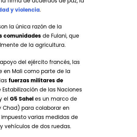
 la firma de acuerdos de paz, la
dad y violencia
.
on la única razón de la
las comunidades
de Fulani, que
mente de la agricultura.
oyo del ejército francés, las
e en Mali como parte de la
 las
fuerzas militares de
Estabilización de las Naciones
y el
G5 Sahel
es un marco de
 y Chad) para colaborar en
 impuesto varias medidas de
 y vehículos de dos ruedas.