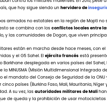
an contra los militares malienses. En 2015, pese a
 país, que hoy sigue siendo un
hervidero de
inseguri
pos armados no estatales en la región de Mopti no s
, esto se combina con los
conflictos locales entre 
o, y las comunidades de Dogon, que viven principal
itares están en marcha desde hace meses, con el ap
idas y el G5 Sahel. El
ejército francés
está present
so Barkhane desplegada en varios países del Sahel,
 la MINUSMA (Misión Multidimensional Integrada de 
jo el mandato del Consejo de Seguridad de la ONU 
cinco países (Burkina Faso, Mali, Mauritania, Níger
ad. A su vez, las
autoridades militares de Mali
han
que de queda y la prohibición de usar motocicletas