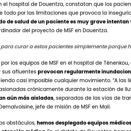
n el hospital de Douentza, constatan que los pacien
todo por las limitaciones que provoca la insegurid
do de salud de un paciente es muy grave intentan v
inador del proyecto de MSF en Douentza.
ara curar a estos pacientes simplemente porque h
por los equipos de MSF en el hospital de Ténenkou, 
 y sus afluentes
provocan regularmente inundacio
endo casi imposible cualquier movimiento. “A las l
asionadas crónicamente durante la estación de lluv
an aún más aisladas
, separadas de las vías de tr
Demalvoisine, jefe de misión de MSF en Mali.
tos obstáculos,
hemos desplegado equipos médicos 