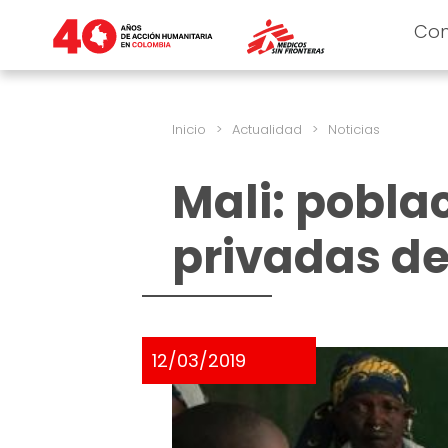
Co
Inicio
>
Actualidad
>
Noticias
Mali: pobla
privadas d
12/03/2019