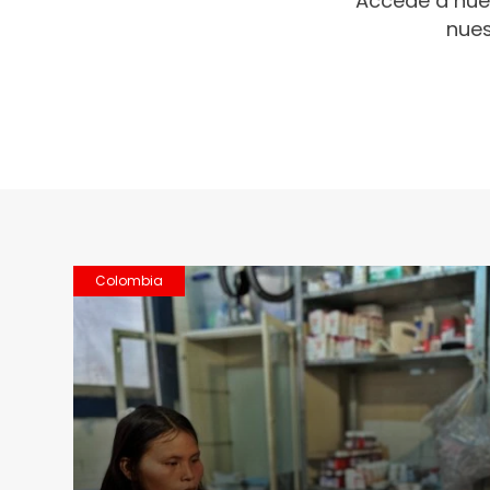
Accede a nue
nues
Colombia