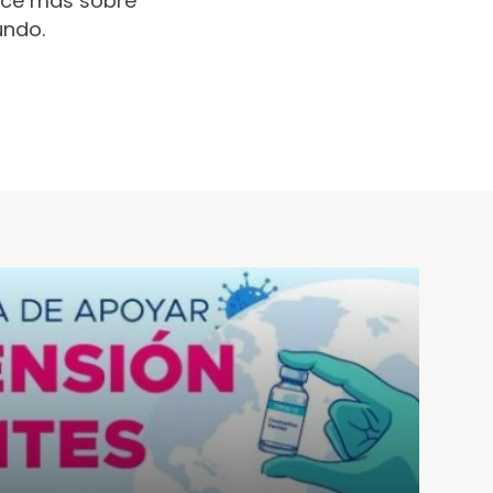
oce más sobre
undo.