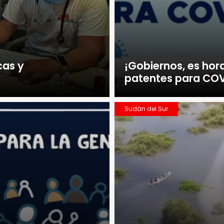
cas y
¡Gobiernos, es hor
patentes para COV
Sudán del Sur