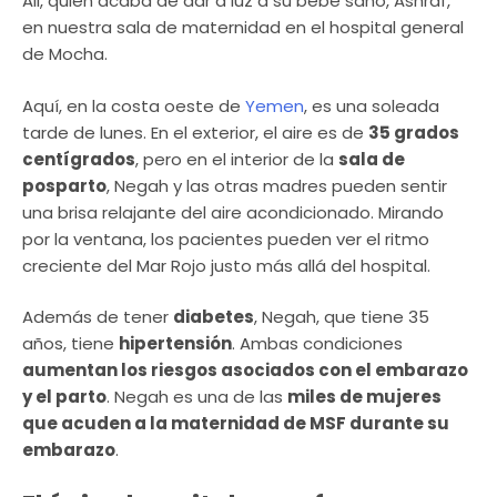
Ali, quien acaba de dar a luz a su bebé sano, Ashraf,
en nuestra sala de maternidad en el hospital general
de Mocha.
Aquí, en la costa oeste de
Yemen
, es una soleada
tarde de lunes. En el exterior, el aire es de
35 grados
centígrados
, pero en el interior de la
sala de
posparto
, Negah y las otras madres pueden sentir
una brisa relajante del aire acondicionado. Mirando
por la ventana, los pacientes pueden ver el ritmo
creciente del Mar Rojo justo más allá del hospital.
Además de tener
diabetes
, Negah, que tiene 35
años, tiene
hipertensión
. Ambas condiciones
aumentan los riesgos asociados con el embarazo
y el parto
. Negah es una de las
miles de mujeres
que acuden a la maternidad de MSF durante su
embarazo
.