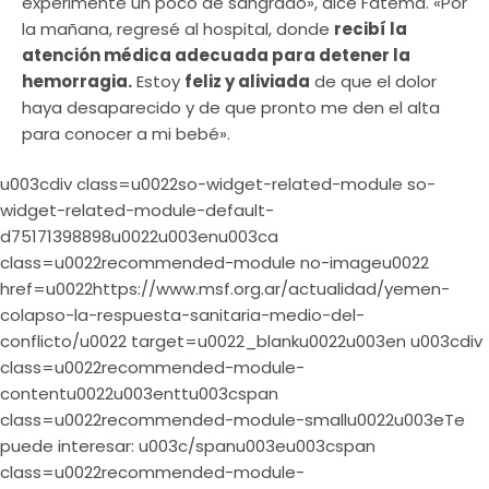
experimenté un poco de sangrado», dice Fatema. «Por
la mañana, regresé al hospital, donde
recibí la
atención médica adecuada para detener la
hemorragia.
Estoy
feliz y aliviada
de que el dolor
haya desaparecido y de que pronto me den el alta
para conocer a mi bebé».
u003cdiv class=u0022so-widget-related-module so-
widget-related-module-default-
d75171398898u0022u003enu003ca
class=u0022recommended-module no-imageu0022
href=u0022https://www.msf.org.ar/actualidad/yemen-
colapso-la-respuesta-sanitaria-medio-del-
conflicto/u0022 target=u0022_blanku0022u003en u003cdiv
class=u0022recommended-module-
contentu0022u003enttu003cspan
class=u0022recommended-module-smallu0022u003eTe
puede interesar: u003c/spanu003eu003cspan
class=u0022recommended-module-