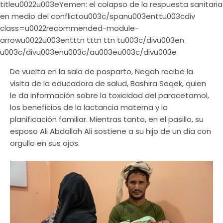
titleu0022u003eYemen: el colapso de la respuesta sanitaria
en medio del conflictou003c/spanu003enttu003cdiv
class=u0022recommended-module-
arrowu0022u003entttn tttn ttn tu003c/divu003en
u003c/divu003enu003c/au003eu003c/divu003e
De vuelta en la sala de posparto, Negah recibe la
visita de la educadora de salud, Bashira Seqek, quien
le da información sobre la toxicidad del paracetamol,
los beneficios de la lactancia materna y la
planificación familiar. Mientras tanto, en el pasillo, su
esposo Ali Abdallah Ali sostiene a su hijo de un día con
orgullo en sus ojos.