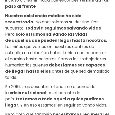
incluso civiles sin nada que esconder
teman dar un
paso al frente
.
Nuestra asistencia médica
ha sido
secuestrada
.
No controlamos su destino. Por
supuesto,
todavía seguimos salvando vidas
.
Pero
solo estamos salvando las vidas
de
aquellos que pueden llegar
hasta nosotros.
Los niños que vemos en nuestros centros de
nutrición no deberían haber tenido que encontrar
el camino hasta nosotros. Somos los trabajadores
humanitarios quienes
deberíamos ser capaces
de llegar hasta ellos
antes de que sea demasiado
tarde.
En 2016, tras descubrir el enorme alcance de
la
crisis nutricional
en el noreste del
país,
tratamos a todo aquel a quien pudimos
llegar
.
Y en eso estamos: en seguir salvando vidas.
Pero creo que también
necesitamos
recuperar el