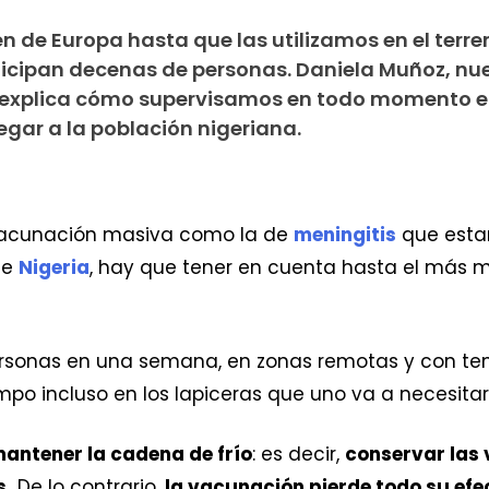
 de Europa hasta que las utilizamos en el terre
ticipan decenas de personas. Daniela Muñoz, nu
, explica cómo supervisamos en todo momento el
legar a la población nigeriana.
vacunación masiva como la de
meningitis
que esta
de
Nigeria
, hay que tener en cuenta hasta el más m
ersonas en una semana, en zonas remotas y con te
po incluso en los lapiceras que uno va a necesitar
mantener la cadena de frío
: es decir,
conservar las
s.
De lo contrario,
la vacunación pierde todo su efe