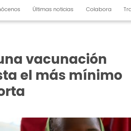
nócenos
Últimas noticias
Colabora
Tr
 una vacunación
sta el más mínimo
orta