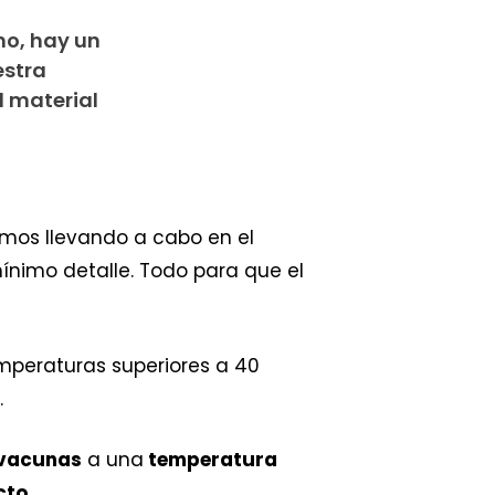
no, hay un
estra
 material
mos llevando a cabo en el
ínimo detalle. Todo para que el
mperaturas superiores a 40
.
 vacunas
a una
temperatura
cto.