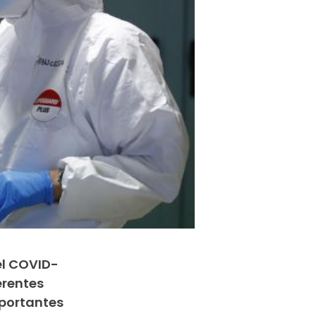
el COVID-
erentes
portantes