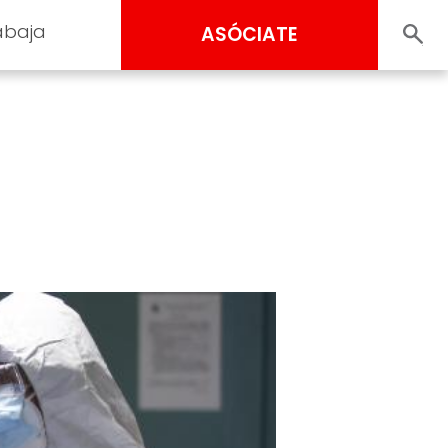
abaja
ASÓCIATE