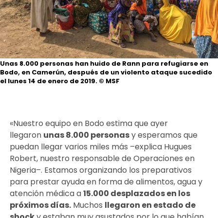
Unas 8.000 personas han huido de Rann para refugiarse en
Bodo, en Camerún, después de un violento ataque sucedido
el lunes 14 de enero de 2019.
© MSF
«Nuestro equipo en Bodo estima que ayer
llegaron
unas 8.000 personas
y esperamos que
puedan llegar varios miles más –explica Hugues
Robert, nuestro responsable de Operaciones en
Nigeria–. Estamos organizando los preparativos
para prestar ayuda en forma de alimentos, agua y
atención médica a
15.000 desplazados en los
próximos días
.
Muchos
llegaron en estado de
shock
y estaban muy asustados por lo que habían