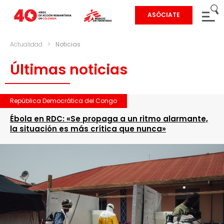
ASÓCIATE
Actualidad
>
Noticias
Últimas noticias
República Democrática del Congo
Ébola en RDC: «Se propaga a un ritmo alarmante,
la situación es más crítica que nunca»