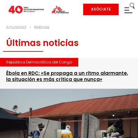
ASÓCIATE
Actualidad
>
Noticias
Últimas noticias
República Democrática del Congo
Ébola en RDC: «Se propaga a un ritmo alarmante,
la situación es más crítica que nunca»