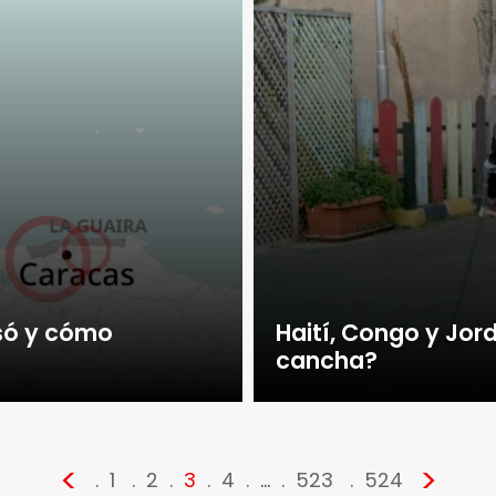
só y cómo
Haití, Congo y Jor
cancha?
<
>
1
2
3
4
…
523
524