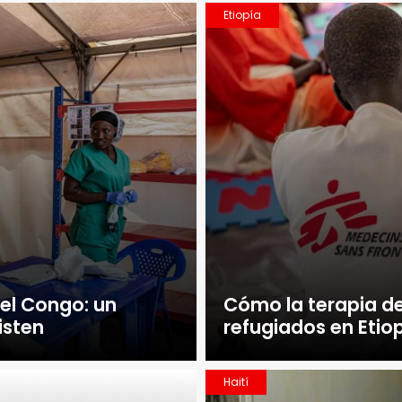
Etiopía
el Congo: un
Cómo la terapia de
isten
refugiados en Etio
Haití