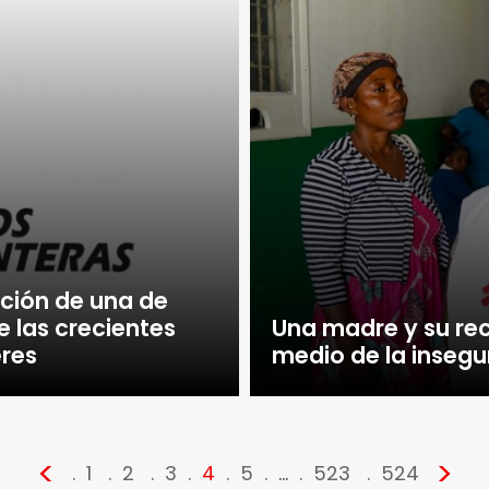
ción de una de
 las crecientes
Una madre y su rec
eres
medio de la insegu
<
>
1
2
3
4
5
…
523
524