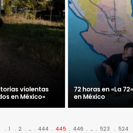
torias violentas
72 horas en «La 72
dos en México»
en México
<
1
2
…
444
445
446
…
523
524