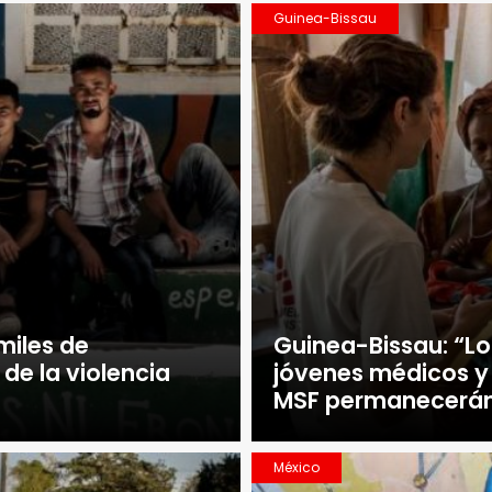
Guinea-Bissau
miles de
Guinea-Bissau: “Lo
de la violencia
jóvenes médicos y
MSF permanecerá
México