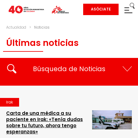
ASÓCIATE
Actualidad
>
Noticias
Últimas noticias
Búsqueda de Noticias
Irak
Carta de una médica a su
paciente en Irak: «Tenía dudas
sobre tu futuro, ahora tengo
esperanzas»