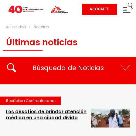
ASÓCIATE
Actualidad
>
Noticias
Últimas noticias
Búsqueda de Noticias
República Centroafricana
Los desafíos de brindar atención
médica en una ciudad divida