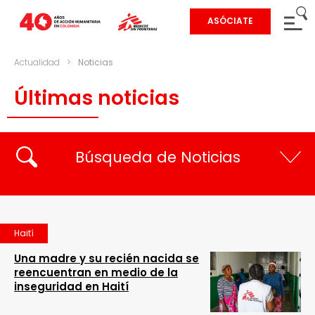
ASÓCIATE
Actualidad
>
Noticias
Últimas noticias
Búsqueda de Noticias
Haití
Una madre y su recién nacida se
reencuentran en medio de la
inseguridad en Haití