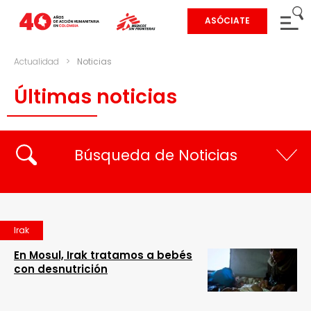
ASÓCIATE
Actualidad
>
Noticias
Últimas noticias
Búsqueda de Noticias
Irak
En Mosul, Irak tratamos a bebés
con desnutrición