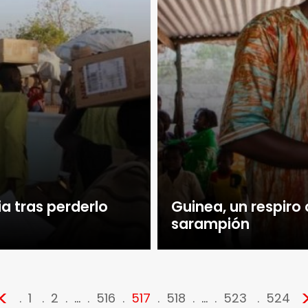
ia tras perderlo
Guinea, un respiro
sarampión
<
1
2
…
516
517
518
…
523
524