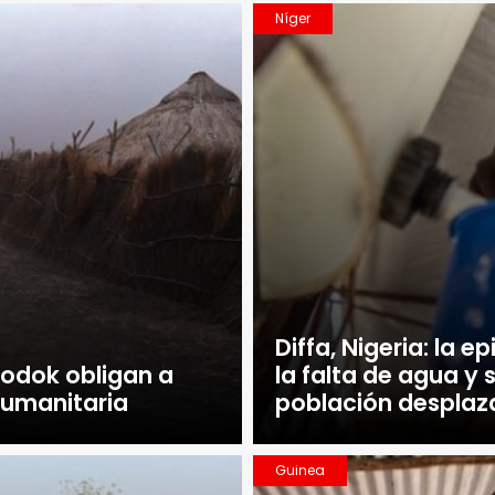
Níger
Diffa, Nigeria: la 
Kodok obligan a
la falta de agua 
humanitaria
población despla
Guinea