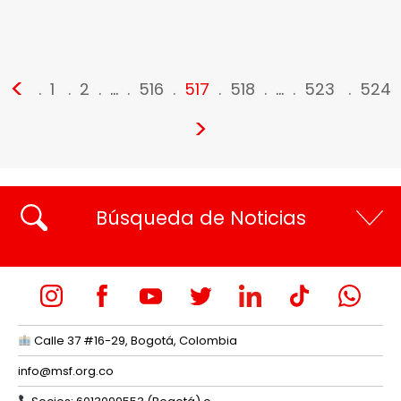
<
1
2
…
516
517
518
…
523
524
>
Búsqueda de Noticias
Calle 37 #16-29, Bogotá, Colombia
info@msf.org.co