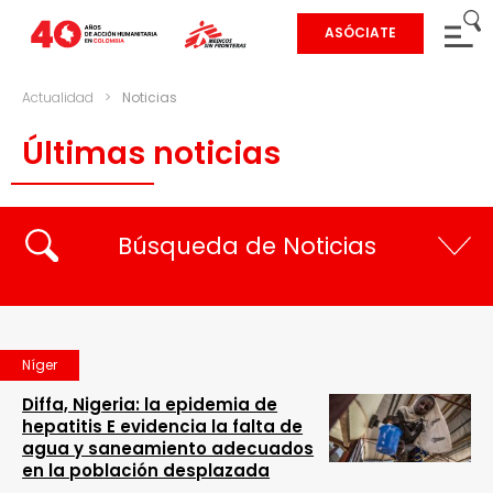
ASÓCIATE
Actualidad
>
Noticias
Últimas noticias
Búsqueda de Noticias
Níger
Diffa, Nigeria: la epidemia de
hepatitis E evidencia la falta de
agua y saneamiento adecuados
en la población desplazada