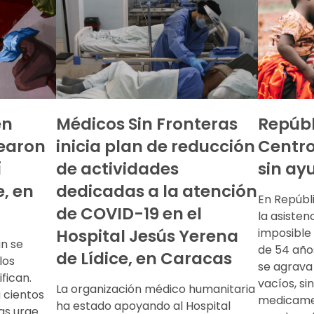
en
Médicos Sin Fronteras
Repúbl
earon
inicia plan de reducción
Centro
í
de actividades
sin ay
e, en
dedicadas a la atención
En Repúbl
de COVID-19 en el
la asisten
Hospital Jesús Yerena
imposible 
án se
de 54 años
de Lídice, en Caracas
los
se agrava
fican.
vacíos, si
La organización médico humanitaria
 cientos
medicamen
ha estado apoyando al Hospital
as urge