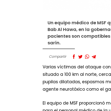
Un equipo médico de MSF qu
Bab Al Hawa, en la gobernac
pacientes son compatibles 
sarín.
Compartir
Varias víctimas del ataque cont
situado a 100 km al norte, cer
pupilas dilatadas, espasmos mu
agente neurotóxico como el gas
El equipo de MSF proporcionó me
para el personal médico de la u