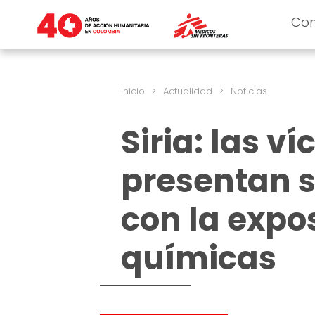
Co
Inicio
>
Actualidad
>
Noticias
Siria: las v
presentan 
con la expo
químicas