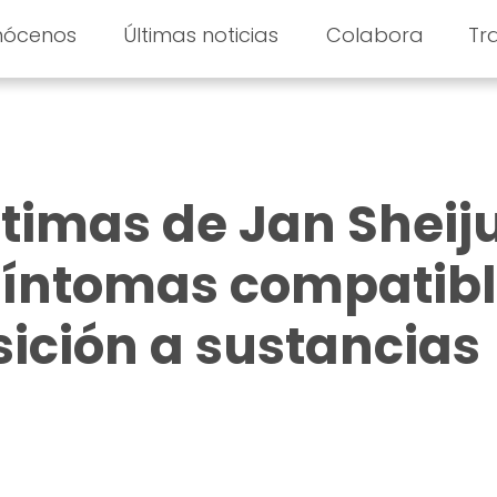
nócenos
Últimas noticias
Colabora
Tr
íctimas de Jan Sheij
síntomas compatib
sición a sustancias