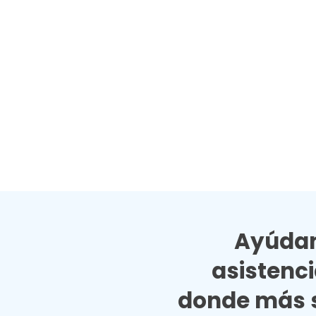
Ayúdan
asistenc
donde más s