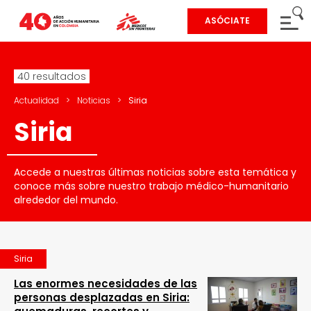
ASÓCIATE
40 resultados
Actualidad
>
Noticias
>
Siria
Siria
Accede a nuestras últimas noticias sobre esta temática y
conoce más sobre nuestro trabajo médico-humanitario
alrededor del mundo.
Siria
Las enormes necesidades de las
personas desplazadas en Siria: