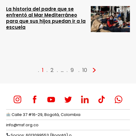
La historia del padre que se
enfrentó al Mar Mediterráneo
para que sus hijos puedan ir a la
escuela
>
1
2
…
9
10
Calle 37 #16-29, Bogotá, Colombia
info@msf.org.co
Socios: 6013099553 (Bogotá) o