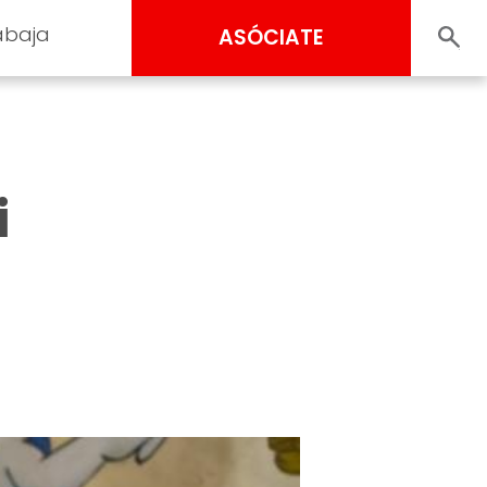
abaja
ASÓCIATE
i