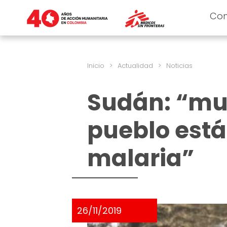
Co
Inicio
>
Actualidad
>
Noticias
Sudán: “mu
pueblo está
malaria”
26/11/2019