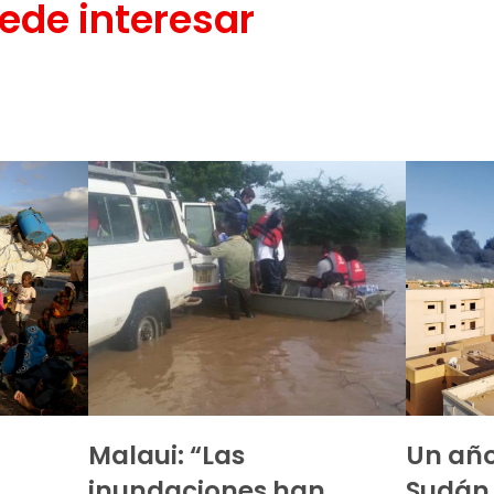
ede interesar
Malaui: “Las
Un año
inundaciones han
Sudán