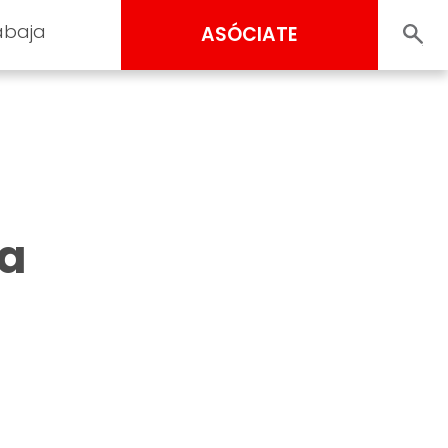
abaja
ASÓCIATE
la