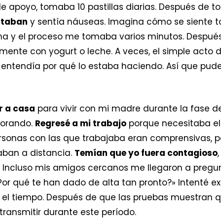
de apoyo, tomaba 10 pastillas diarias. Después de
itaban
y sentía náuseas. Imagina cómo se siente tom
una y el proceso me tomaba varios minutos. Despué
ente con yogurt o leche. A veces, el simple acto de
 entendía por qué lo estaba haciendo. Así que pude
r a casa
para vivir con mi madre durante la fase d
jorando.
Regresé a mi trabajo
porque necesitaba el
ersonas con las que trabajaba eran comprensivas, 
aban a distancia.
Temían que yo fuera contagioso
 Incluso mis amigos cercanos me llegaron a pregun
Por qué te han dado de alta tan pronto?» Intenté ex
 el tiempo. Después de que las pruebas muestran qu
ransmitir durante este período.