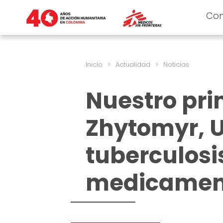
Co
Inicio
>
Actualidad
>
Noticias
Nuestro pri
Zhytomyr, U
tuberculosis
medicamen