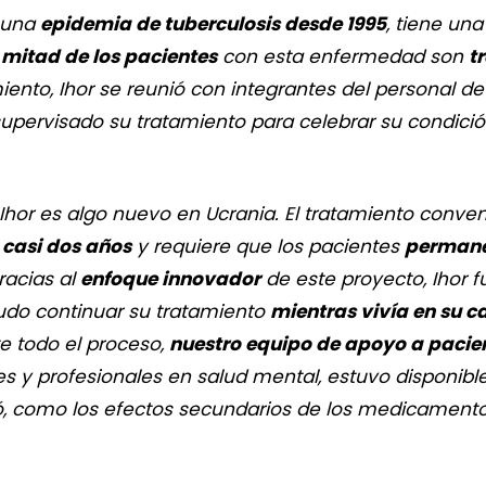
o una
epidemia de tuberculosis desde 1995
, tiene un
a mitad de los pacientes
con esta enfermedad son
t
nto, Ihor se reunió con integrantes del personal de 
supervisado su tratamiento para celebrar su condic
Ihor es algo nuevo en Ucrania. El tratamiento convenc
 casi dos años
y requiere que los pacientes
permane
racias al
enfoque innovador
de este proyecto, Ihor f
udo continuar su tratamiento
mientras vivía en su c
 todo el proceso,
nuestro equipo de apoyo a pacie
s y profesionales en salud mental, estuvo disponibl
ó, como los efectos secundarios de los medicamentos