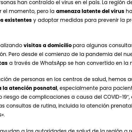
sonas han contraído el virus en el país. La región
or el momento, pero la
amenaza latente del virus
ha
s existentes
y adoptar medidas para prevenir la 
ealizando
visitas a domicilio
para algunas consultas
ión. Pero desde el comienzo de la pandemia del nue
tas
a través de WhatsApp se han convertido en la 
ración de personas en los centros de salud, hemos
a la atención posnatal
, especialmente para pacie
to riesgo de complicaciones a causa del COVID-19″, 
ras consultas de rutina, incluida la atención prenat
».
yudan a las autoridades de salud de la región a re