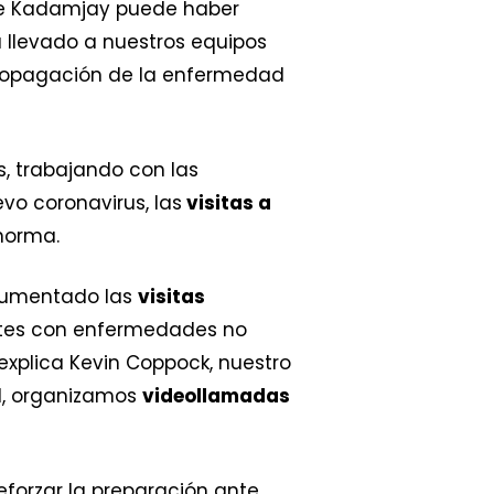
 de Kadamjay puede haber
 llevado a nuestros equipos
propagación de la enfermedad
, trabajando con las
vo coronavirus, las
visitas a
norma.
 aumentado las
visitas
ntes con enfermedades no
explica Kevin Coppock, nuestro
al, organizamos
videollamadas
forzar la preparación ante