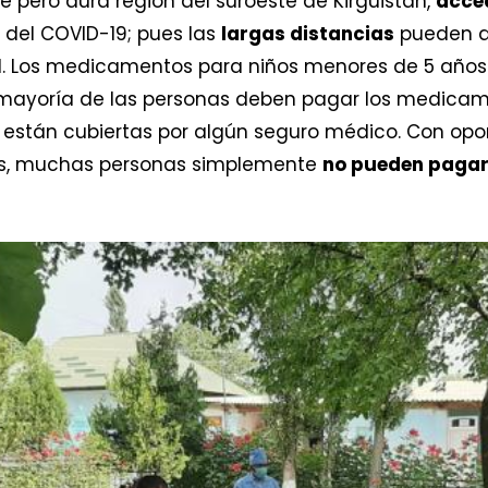
 pero dura región del suroeste de Kirguistán,
acced
a del COVID-19; pues las
largas distancias
pueden di
ud. Los medicamentos para niños menores de 5 año
a mayoría de las personas deben pagar los medicamen
 están cubiertas por algún seguro médico. Con opo
sos, muchas personas simplemente
no pueden paga