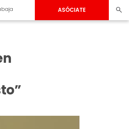
abaja
ASÓCIATE
en
sto”