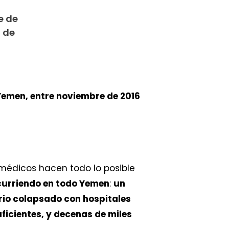
e de
d de
 Yemen, entre noviembre de 2016
 médicos hacen todo lo posible
ocurriendo en todo Yemen
:
un
rio colapsado con hospitales
ficientes, y decenas de miles