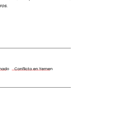
tros.
rmado
Conflicto en Yemen