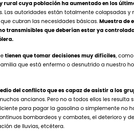
y rural cuya población ha aumentado en los últim
as. Las autoridades están totalmente colapsadas y
s que cubran las necesidades básicas.
Muestra de el
 transmisibles que deberían estar ya controladas;
ólera.
ue
tienen que tomar decisiones muy difíciles
, como 
amilia que está enfermo o desnutrido a nuestro hos
io del conflicto que es capaz de asistir a los gr
uchos ancianos. Pero no a todos ellos les resulta se
iciente para pagar la gasolina o simplemente no ha
s continuos bombardeos y combates, el deterioro y d
ción de lluvias, etcétera.