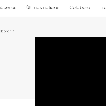
nócenos
Últimas noticias
Colabora
Tr
aborar
>