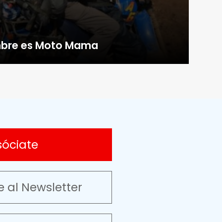
mbre es Moto Mama
sóciate
e al Newsletter