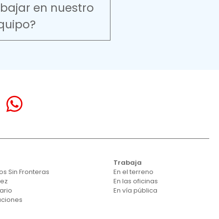
abajar en nuestro
quipo?
Trabaja
s Sin Fronteras
En el terreno
vez
En las oficinas
ario
En vía pública
aciones