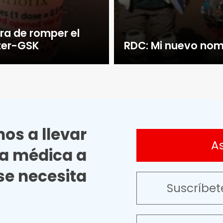
ra de romper el
izer-GSK
RDC: Mi nuevo no
os a llevar
A
ia médica a
e necesita
Suscríbet