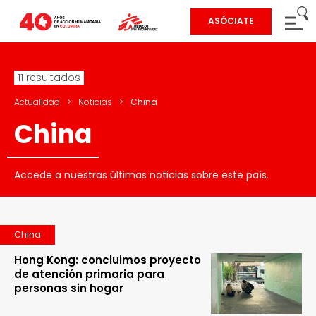
ASÓCIATE
11 resultados
Actualidad
>
Noticias
>
China
China
Accede a nuestras últimas noticias sobre este país.
China
Hong Kong: concluimos proyecto
de atención primaria para
personas sin hogar