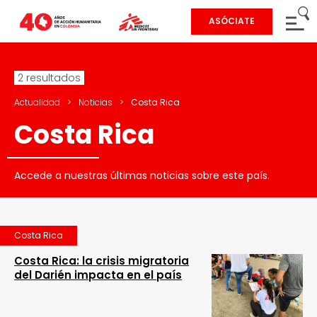
ASÓCIATE
2 resultados
Actualidad
>
Noticias
>
Costa Rica
Costa Rica
Accede a nuestras últimas noticias sobre este país.
Costa Rica
Costa Rica: la crisis migratoria
del Darién impacta en el país