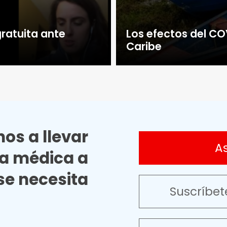
ratuita ante
Los efectos del CO
Caribe
os a llevar
A
ia médica a
e necesita
Suscríbet