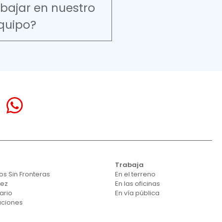
abajar en nuestro
quipo?
Trabaja
s Sin Fronteras
En el terreno
vez
En las oficinas
ario
En vía pública
aciones