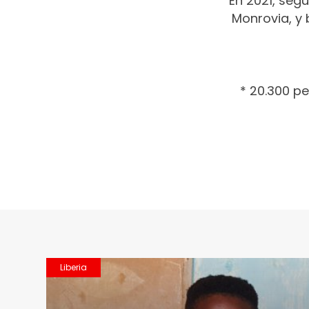
En 2021, segu
Monrovia, y
* 20.300 p
Liberia