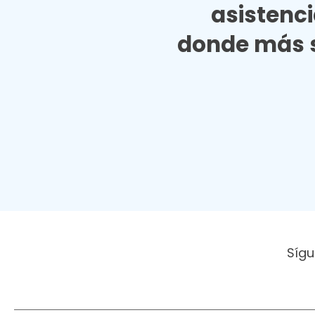
asistenc
donde más s
Sígu