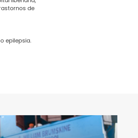
tal liberiana,
rastornos de
 epilepsia.