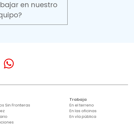
abajar en nuestro
quipo?
Trabaja
s Sin Fronteras
En el terreno
vez
En las oficinas
ario
En vía pública
aciones