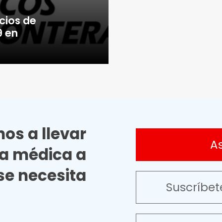
cios de
9 en
os a llevar
A
ia médica a
e necesita
Suscríbet