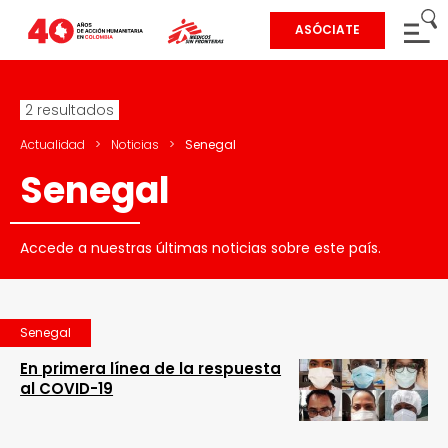
ASÓCIATE
2 resultados
Actualidad
>
Noticias
>
Senegal
Senegal
Accede a nuestras últimas noticias sobre este país.
Senegal
En primera línea de la respuesta
al COVID-19