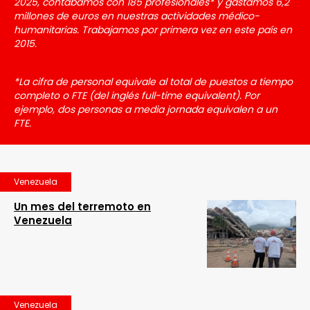
2025, contábamos con 185 profesionales* y gastamos 6,2
millones de euros en nuestras actividades médico-
humanitarias. Trabajamos por primera vez en este país en
2015.
*La cifra de personal equivale al total de puestos a tiempo
completo o FTE (del inglés full-time equivalent). Por
ejemplo, dos personas a media jornada equivalen a un
FTE.
Venezuela
Un mes del terremoto en
Venezuela
Venezuela