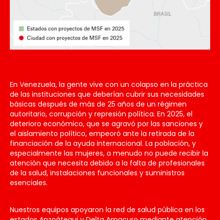
En Venezuela, la gente vive con un colapso en la práctica
de las instituciones que deberían cubrir sus necesidades
básicas después de más de 25 años de un régimen
autoritario, corrupción y represión política. En 2025, el
deterioro económico, que se agravó por las sanciones y
el aislamiento político, empeoró ante la retirada de la
financiación de la ayuda internacional. La población, y
especialmente las mujeres, a menudo no puede recibir la
atención que necesita debido a la falta de profesionales
de la salud, instalaciones funcionales y suministros
esenciales.
Nuestros equipos apoyaron la red de salud pública en los
estados Anzoátegui y Delta Amacuro mediante atención