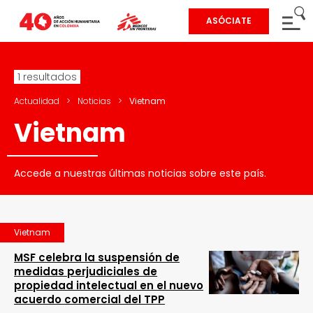
ASÓCIATE
1 resultados
Actualidad
>
Noticias
>
Vietnam
Vietnam
Accede a nuestras últimas noticias sobre este país.
Vietnam
MSF celebra la suspensión de
medidas perjudiciales de
propiedad intelectual en el nuevo
acuerdo comercial del TPP