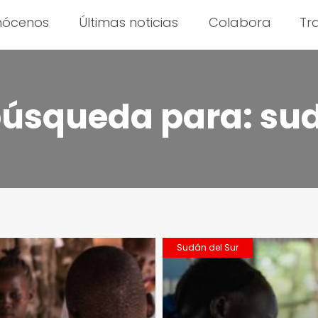
nócenos
Últimas noticias
Colabora
Tr
búsqueda para:
su
Sudán del Sur