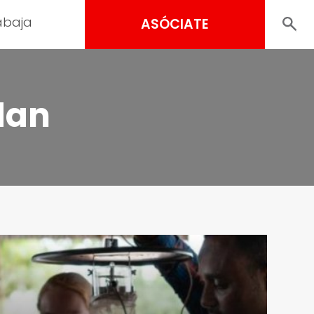
abaja
ASÓCIATE
dan