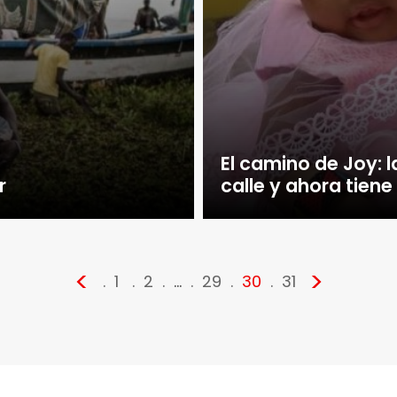
El camino de Joy: 
r
calle y ahora tiene
<
>
1
2
…
29
30
31